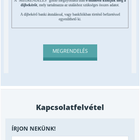
A "MEGRENDELÉS" gomb megnyomása után
e-mailben küldjük meg a
díjbekérőt
, mely tartalmazza az utaláshoz szükséges összes adatot.
A díjbekérő banki átutalással, vagy bankfiókban történő befizetéssel
egyenlíthető ki.
MEGRENDELÉS
Kapcsolatfelvétel
ÍRJON NEKÜNK!