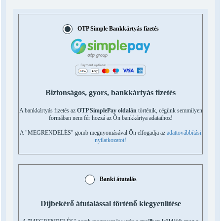
OTP Simple Bankkártyás fizetés
Biztonságos, gyors, bankkártyás fizetés
A bankkártyás fizetés az
OTP SimplePay oldalán
történik, cégünk semmilyen
formában nem fér hozzá az Ön bankkártya adataihoz!
A "MEGRENDELÉS" gomb megnyomásával Ön elfogadja az
adattovábbítási
nyilatkozatot!
Banki átutalás
Díjbekérő átutalással történő kiegyenlítése